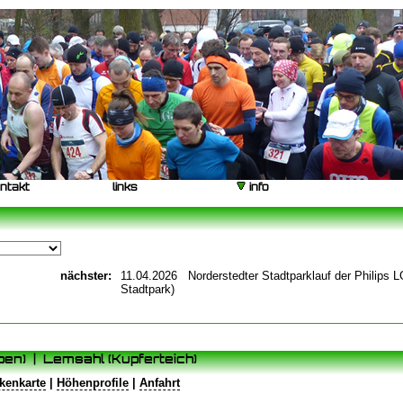
ntakt
links
info
nächster:
11.04.2026 Norderstedter Stadtparklauf der Philips L
Stadtpark)
n) | Lemsahl (Kupferteich)
kenkarte
|
Höhenprofile
|
Anfahrt