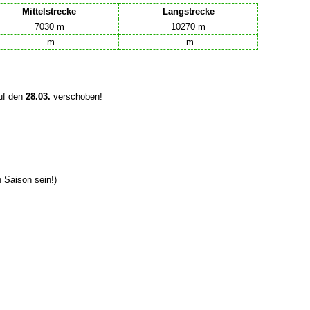
Mittelstrecke
Langstrecke
7030 m
10270 m
m
m
auf den
28.03.
verschoben!
 Saison sein!)