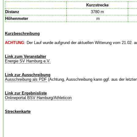
Kurzstrecke
Distanz
3780 m
Höhenmeter
m
Kurzbeschreibung
ACHTUNG
: Der Lauf wurde aufgrund der aktuellen Witterung vom 21.02. 
Link zum Veranstalter
Energie SV Hamburg e.V.
Link zur Ausschreibung
Ausschreibung als PDF
(Achtung, Ausschreibung kann ggf. aus der letzten
Link zur Ergebnisliste
Onlineportal BSV Hamburg/Athleticon
Streckenkarte