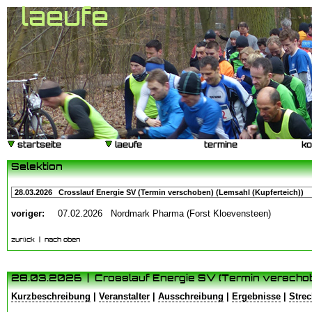
laeufe
startseite
laeufe
termine
ko
Selektion
voriger:
07.02.2026 Nordmark Pharma (Forst Kloevensteen)
zurück
|
nach oben
28.03.2026 | Crosslauf Energie SV (Termin verschobe
Kurzbeschreibung
|
Veranstalter
|
Ausschreibung
|
Ergebnisse
|
Strec